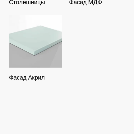
Столешницы
Фасад МДФ
Найти
Search
...
Фасад Акрил